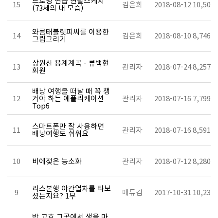
드로잉 연습 연필스케치
15
김은희
2018-08-12
10,506
(73세의 내 모습)
와콤태블릿피씨를 이용한
14
김은희
2018-08-10
8,746
그림그리기
상원산 용계계곡 - 류백현
13
관리자
2018-07-24
8,257
회원
배낭 여행을 떠날 때 꼭 챙
12
겨야 하는 애플리케이션
관리자
2018-07-16
7,799
Top6
스마트폰만 잘 사용하면
11
관리자
2018-07-16
8,591
배낭여행도 쉬워요
10
비에젖은 능소화
관리자
2018-07-12
8,280
리스본행 야간열차를 타보
9
매튜김
2017-10-31
10,238
셨는지요? 1부
반 고흐 그곳에서 생을 마