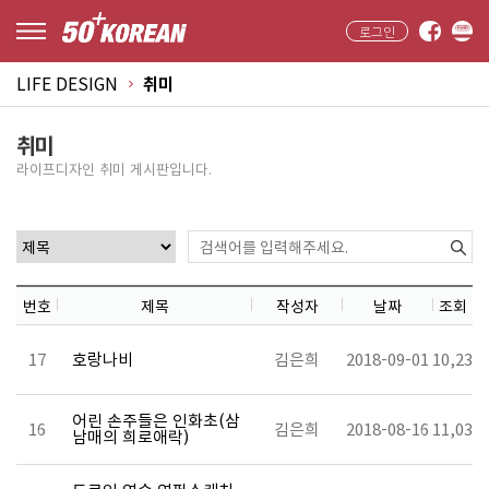
로그인
LIFE DESIGN
취미
취미
라이프디자인 취미 게시판입니다.
번호
제목
작성자
날짜
조회
17
호랑나비
김은희
2018-09-01
10,231
어린 손주들은 인화초(삼
16
김은희
2018-08-16
11,035
남매의 희로애락)